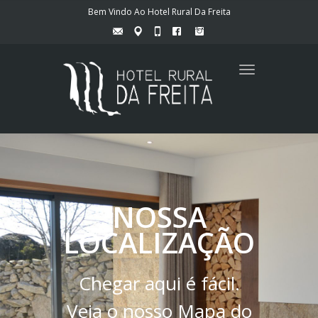
Bem Vindo Ao Hotel Rural Da Freita
Toggle
navigation
NOSSA
LOCALIZAÇÃO
Chegar aqui é fácil.
Veja o nosso Mapa do