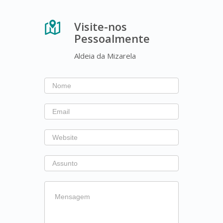
Visite-nos
Pessoalmente
Aldeia da Mizarela
If
you
are
human,
leave
this
field
blank.