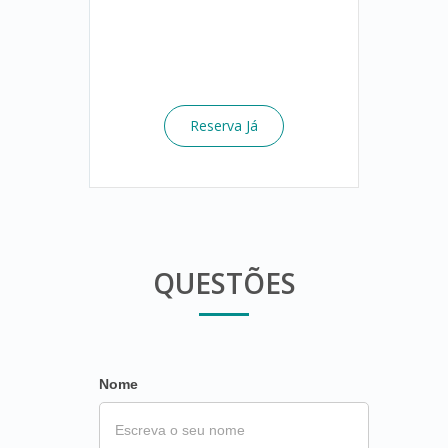
Reserva Já
QUESTÕES
Nome
If
you
are